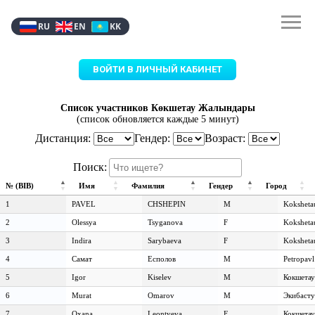
RU
EN
KK
ВОЙТИ В ЛИЧНЫЙ КАБИНЕТ
Список участников Көкшетау Жалындары
(список обновляется каждые 5 минут)
Дистанция:
Гендер:
Возраст:
Поиск:
№ (BIB)
Имя
Фамилия
Гендер
Город
№ (BIB)
Имя
Фамилия
Гендер
Город
1
PAVEL
CHSHEPIN
M
Koksheta
2
Olessya
Tsyganova
F
Koksheta
3
Indira
Sarybaeva
F
Koksheta
4
Самат
Есполов
M
Petropavl
5
Igor
Kiselev
M
Кокшетау
6
Murat
Omarov
M
Экибасту
7
Oxana
Leontyeva
F
Кокшетау