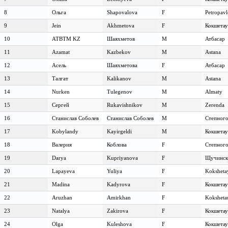
8
Ольга
Shapovalova
F
Petropav
9
Jein
Akhmetova
F
Кокшетау
10
ATBTM KZ
Шаяхметов
M
Атбасар
11
Azamat
Kazbekov
M
Astana
12
Асель
Шаяхметова
F
Атбасар
13
Талгат
Kalikanov
M
Astana
14
Nurken
Tulegenov
M
Almaty
15
Сергей
Rukavishnikov
M
Zerenda
16
Станислав Соболев
Станислав Соболев
M
Степног
17
Kobylandy
Kayirgeldi
M
Кокшетау
18
Валерия
Коблова
F
Степног
19
Darya
Kupriyanova
F
Щучинск
20
Lapayeva
Yuliya
F
Koksheta
21
Madina
Kadyrova
F
Кокшетау
22
Aruzhan
Amirkhan
F
Koksheta
23
Natalya
Zakirova
F
Кокшетау
24
Olga
Kuleshova
F
Кокшетау