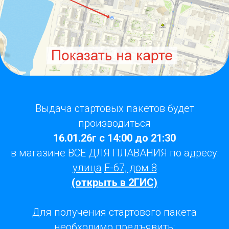
Выдача стартовых пакетов будет
производиться
16.01.26г с 14:00 до 21:30
в магазине ВСЕ ДЛЯ ПЛАВАНИЯ по адресу:
улица
Е-67, дом 8
(открыть в 2ГИС)
Для получения стартового пакета
необходимо предъявить: