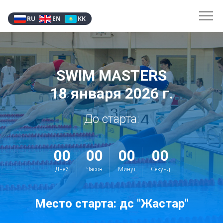
RU
EN
KK
SWIM MASTERS
18 января 2026 г.
До старта:
00
00
00
00
Дней
Часов
Минут
Секунд
Место старта: дс "Жастар"