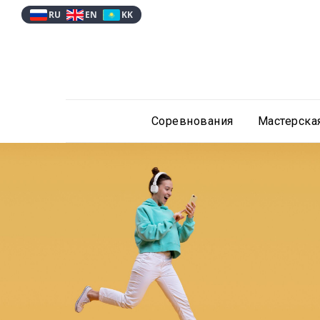
RU
EN
KK
Соревнования
Мастерска
Беговые квесты
Это не просто забег — это гонка умов!