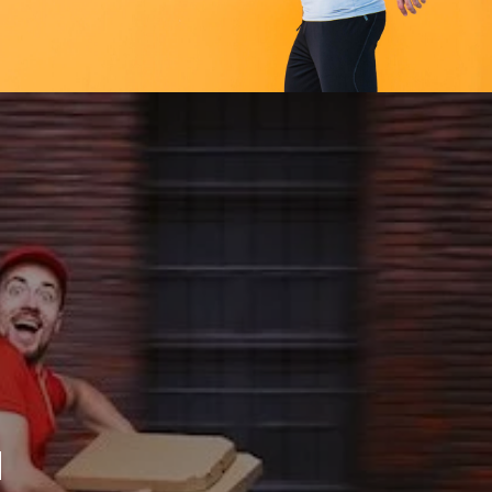
награды.
п