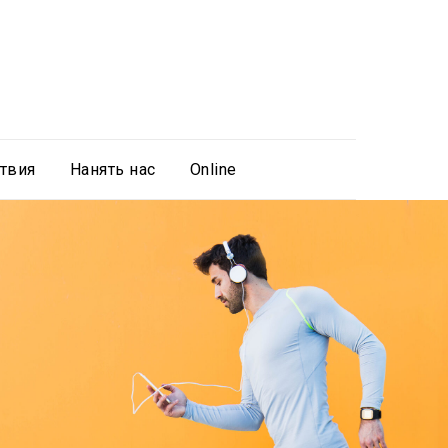
твия
Нанять нас
Online
Онлайн челленджи с
соперниками
Все по настоящему страт, соперники, финиш,