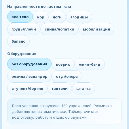
Направленность по частям тела
всё тело
кор
ноги
ягодицы
грудь/плечи
спина/лопатки
мобилизация
баланс
Оборудование
без оборудования
коврик
мини-бэнд
резина / эспандер
стул/опора
ступень/бортик
гантели
штанга
База успешно загружена: 120 упражнений. Разминка
добавляется автоматически. Таймер считает
подготовку, работу и отдых со звуками.